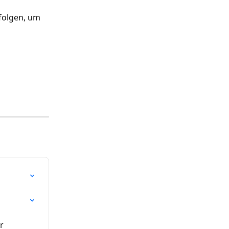
folgen, um 
r 