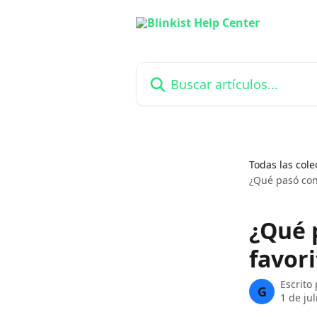
Ir al contenido principal
Buscar artículos...
Todas las cole
¿Qué pasó con 
¿Qué 
favori
Escrito
G
1 de ju