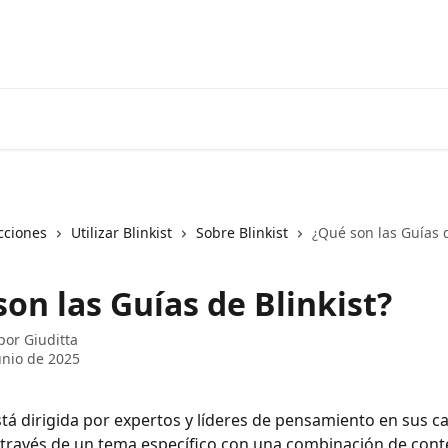
cciones
Utilizar Blinkist
Sobre Blinkist
¿Qué son las Guías d
on las Guías de Blinkist?
 por
Giuditta
unio de 2025
tá dirigida por expertos y líderes de pensamiento en sus c
 través de un tema específico con una combinación de cont