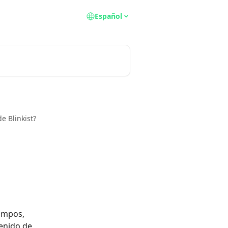
Español
e Blinkist?
ampos, 
enido de 