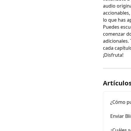
audio origin
accionables,
lo que has a
Puedes escuc
comenzar don
adicionales.
cada capítulo
¡Disfruta!
Artículo
¿Cómo pue
Enviar Bl
¿Cuáles s