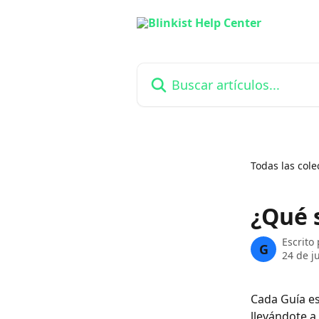
Ir al contenido principal
Buscar artículos...
Todas las cole
¿Qué s
Escrito
G
24 de j
Cada Guía es
llevándote a