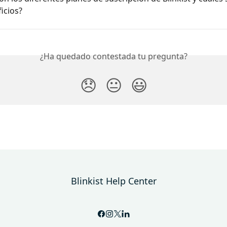
icios?
¿Ha quedado contestada tu pregunta?
😞
😐
😃
Blinkist Help Center