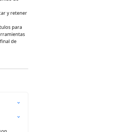
 
ar y retener 
tulos para 
erramientas 
inal de 
son 