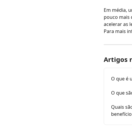
Em média, um
pouco mais 
acelerar as l
Para mais in
Artigos 
O que é 
O que são
Quais são
benefíci