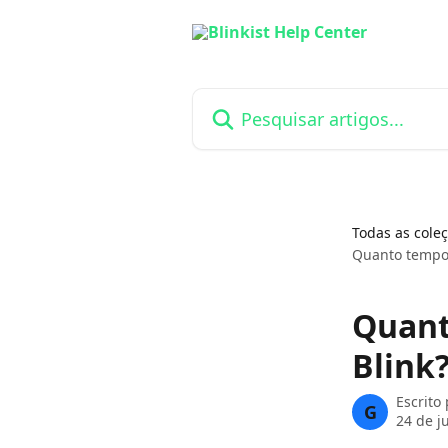
Passar para o conteúdo principal
Pesquisar artigos...
Todas as cole
Quanto tempo 
Quant
Blink
Escrito
G
24 de j