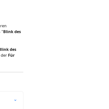
eren 
 "
Blink des 
Blink des 
 der 
Für 