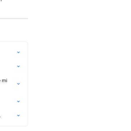
 mi 
.