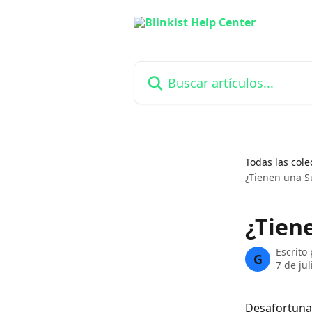
Ir al contenido principal
Buscar artículos...
Todas las cole
¿Tienen una S
¿Tien
Escrito
G
7 de ju
Desafortunad